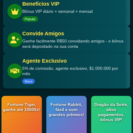
Benefícios VIP
Bônus VIP diário + semanal + mensal
Popular
Convide Amigos
Ganhe facilmente R$50 convidando amigos - o bônus
será depositado na sua conta
Agente Exclusivo
5% de comissão, agente exclusivo, $1.000.000 por
mês
Novo
Fortune Tiger,
Fortune Rabbit,
Dragão da Sorte,
ganhe até 10000x!
fácil e com
altos
grandes prêmios!
pagamentos,
bônus VIP!