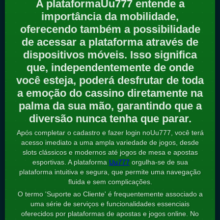
A plataformaUu777 entende a
importância da mobilidade,
oferecendo também a possibilidade
de acessar a plataforma através de
dispositivos móveis. Isso significa
que, independentemente de onde
você esteja, poderá desfrutar de toda
a emoção do cassino diretamente na
palma da sua mão, garantindo que a
diversão nunca tenha que parar.
Após completar o cadastro e fazer login noUu777, você terá
acesso imediato a uma ampla variedade de jogos, desde
slots clássicos e modernos até jogos de mesa e apostas
esportivas. A plataforma
Uu777
orgulha-se de sua
plataforma intuitiva e segura, que permite uma navegação
fluida e sem complicações.
O termo 'Suporte ao Cliente' é frequentemente associado a
uma série de serviços e funcionalidades essenciais
oferecidos por plataformas de apostas e jogos online. No