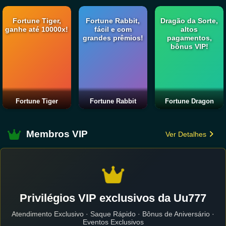
Fortune Tiger,
Fortune Rabbit,
Dragão da Sorte,
ganhe até 10000x!
fácil e com
altos
grandes prêmios!
pagamentos,
bônus VIP!
Fortune Tiger
Fortune Rabbit
Fortune Dragon
Membros VIP
Ver Detalhes
Privilégios VIP exclusivos da Uu777
Atendimento Exclusivo · Saque Rápido · Bônus de Aniversário ·
Eventos Exclusivos