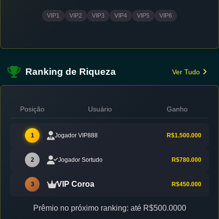
VIP1
VIP2
VIP3
VIP4
VIP5
VIP6
Ranking de Riqueza
Ver Tudo
Posição
Usuário
Ganho
1
Jogador VIP888
R$1.500.000
2
Jogador Sortudo
R$780.000
VIP Coroa
3
R$450.000
Prêmio no próximo ranking: até R$500.0000