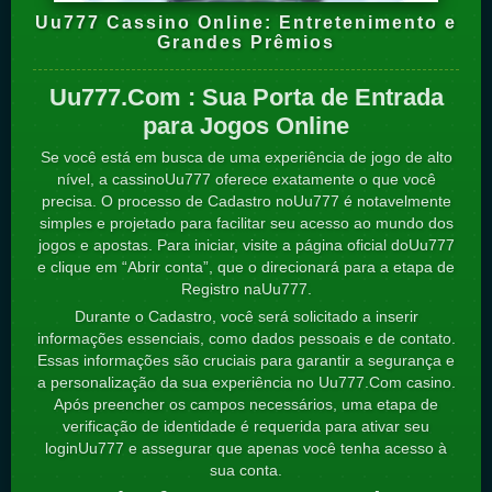
Uu777 Cassino Online: Entretenimento e
Grandes Prêmios
Uu777.Com : Sua Porta de Entrada
para Jogos Online
Se você está em busca de uma experiência de jogo de alto
nível, a cassinoUu777 oferece exatamente o que você
precisa. O processo de Cadastro noUu777 é notavelmente
simples e projetado para facilitar seu acesso ao mundo dos
jogos e apostas. Para iniciar, visite a página oficial doUu777
e clique em “Abrir conta”, que o direcionará para a etapa de
Registro naUu777.
Durante o Cadastro, você será solicitado a inserir
informações essenciais, como dados pessoais e de contato.
Essas informações são cruciais para garantir a segurança e
a personalização da sua experiência no Uu777.Com casino.
Após preencher os campos necessários, uma etapa de
verificação de identidade é requerida para ativar seu
loginUu777 e assegurar que apenas você tenha acesso à
sua conta.