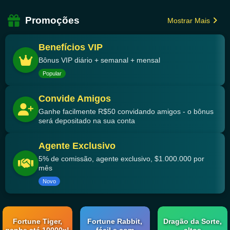
Promoções
Mostrar Mais
Benefícios VIP
Bônus VIP diário + semanal + mensal
Popular
Convide Amigos
Ganhe facilmente R$50 convidando amigos - o bônus
será depositado na sua conta
Agente Exclusivo
5% de comissão, agente exclusivo, $1.000.000 por
mês
Novo
Fortune Tiger,
Fortune Rabbit,
Dragão da Sorte,