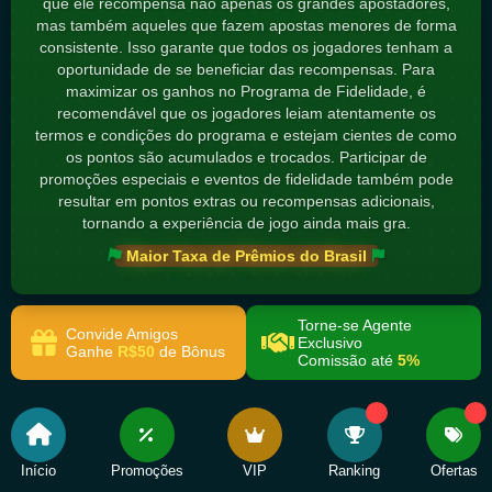
que ele recompensa não apenas os grandes apostadores,
mas também aqueles que fazem apostas menores de forma
consistente. Isso garante que todos os jogadores tenham a
oportunidade de se beneficiar das recompensas. Para
maximizar os ganhos no Programa de Fidelidade, é
recomendável que os jogadores leiam atentamente os
termos e condições do programa e estejam cientes de como
os pontos são acumulados e trocados. Participar de
promoções especiais e eventos de fidelidade também pode
resultar em pontos extras ou recompensas adicionais,
tornando a experiência de jogo ainda mais gra.
Maior Taxa de Prêmios do Brasil
Torne-se Agente
Convide Amigos
Exclusivo
Ganhe
R$50
de Bônus
Comissão até
5%
Início
Promoções
VIP
Ranking
Ofertas