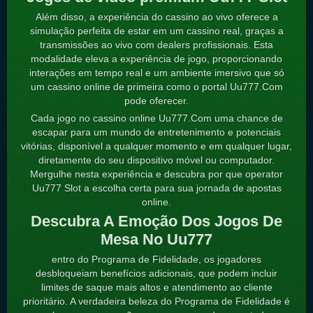
Além disso, a experiência do cassino ao vivo oferece a
simulação perfeita de estar em um cassino real, graças a
transmissões ao vivo com dealers profissionais. Esta
modalidade eleva a experiência de jogo, proporcionando
interações em tempo real e um ambiente imersivo que só
um cassino online de primeira como o portal Uu777.Com
pode oferecer.
Cada jogo no cassino online Uu777.Com uma chance de
escapar para um mundo de entretenimento e potenciais
vitórias, disponível a qualquer momento e em qualquer lugar,
diretamente do seu dispositivo móvel ou computador.
Mergulhe nesta experiência e descubra por que operator
Uu777 Slot a escolha certa para sua jornada de apostas
online.
Descubra A Emoção Dos Jogos De
Mesa No Uu777
entro do Programa de Fidelidade, os jogadores
desbloqueiam benefícios adicionais, que podem incluir
limites de saque mais altos e atendimento ao cliente
prioritário. A verdadeira beleza do Programa de Fidelidade é