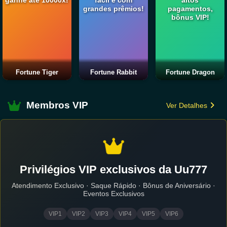
ganhe até 10000x!
fácil e com
altos
grandes prêmios!
pagamentos,
bônus VIP!
Fortune Tiger
Fortune Rabbit
Fortune Dragon
Membros VIP
Ver Detalhes
Privilégios VIP exclusivos da Uu777
Atendimento Exclusivo · Saque Rápido · Bônus de Aniversário ·
Eventos Exclusivos
VIP1
VIP2
VIP3
VIP4
VIP5
VIP6