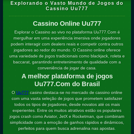
Explorando o Vasto Mundo de Jogos do
Cassino Uu777
Cassino Online Uu777
Explorar o Cassino ao vivo no plataforma Uu777.Com é
mergulhar em uma experiência imersiva onde jogadores
podem interagir com dealers reais e competir contra outros
jogadores ao redor do mundo. O Cassino online oferece
uma variedade de jogos tradicionais como blackjack, roleta e
baccarat, garantindo entretenimento de qualidade com a
conveniência de jogar de casa.
A melhor plataforma de jogos
Uu777.Com do Brasil
O
Uu777
сasino destaca-se no mercado de cassino online
com uma vasta seleção de jogos que prometem satisfazer
todos os tipos de jogadores, desde novatos até os mais
experientes. Entre os muitos atrativos estão os populares
jogos crash como Aviator, JetX e Rocketman, que combinam
simplicidade com a emoção de ganhos rápidos e dinâmicos,
perfeitos para quem busca adrenalina nas apostas.