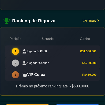
Ranking de Riqueza
Ver Tudo
Posição
Usuário
Ganho
1
Jogador VIP888
R$1.500.000
2
Jogador Sortudo
R$780.000
VIP Coroa
3
R$450.000
Prêmio no próximo ranking: até R$500.0000