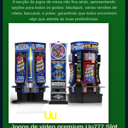
A secção de jogos de mesa não fica atrás, apresentando
opções para todos os gostos: blackjack, várias versões de
roleta, baccarat, e poker, garantindo que todos encontrem
algo que atenda às suas preferências.
Jogos de vídeo premium Uu777 Slot