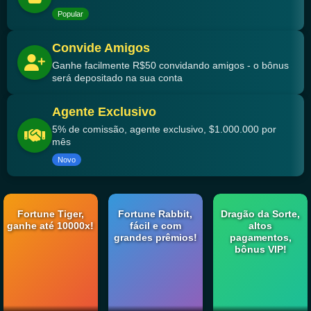
Popular
Convide Amigos
Ganhe facilmente R$50 convidando amigos - o bônus
será depositado na sua conta
Agente Exclusivo
5% de comissão, agente exclusivo, $1.000.000 por
mês
Novo
Fortune Tiger,
Fortune Rabbit,
Dragão da Sorte,
ganhe até 10000x!
fácil e com
altos
grandes prêmios!
pagamentos,
bônus VIP!