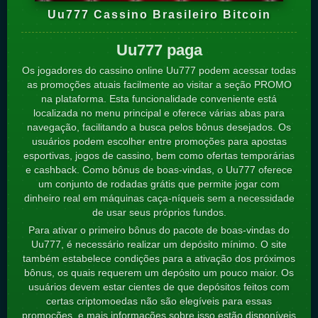
Uu777 Cassino Brasileiro Bitcoin
Uu777 paga
Os jogadores do cassino online Uu777 podem acessar todas
as promoções atuais facilmente ao visitar a seção PROMO
na plataforma. Esta funcionalidade conveniente está
localizada no menu principal e oferece várias abas para
navegação, facilitando a busca pelos bônus desejados. Os
usuários podem escolher entre promoções para apostas
esportivas, jogos de cassino, bem como ofertas temporárias
e cashback. Como bônus de boas-vindas, o Uu777 oferece
um conjunto de rodadas grátis que permite jogar com
dinheiro real em máquinas caça-níqueis sem a necessidade
de usar seus próprios fundos.
Para ativar o primeiro bônus do pacote de boas-vindas do
Uu777, é necessário realizar um depósito mínimo. O site
também estabelece condições para a ativação dos próximos
bônus, os quais requerem um depósito um pouco maior. Os
usuários devem estar cientes de que depósitos feitos com
certas criptomoedas não são elegíveis para essas
promoções, e mais informações sobre isso estão disponíveis