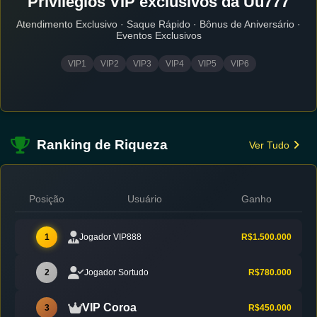
Privilégios VIP exclusivos da Uu777
Atendimento Exclusivo · Saque Rápido · Bônus de Aniversário ·
Eventos Exclusivos
VIP1
VIP2
VIP3
VIP4
VIP5
VIP6
Ranking de Riqueza
Ver Tudo
Posição
Usuário
Ganho
1
Jogador VIP888
R$1.500.000
2
Jogador Sortudo
R$780.000
VIP Coroa
3
R$450.000