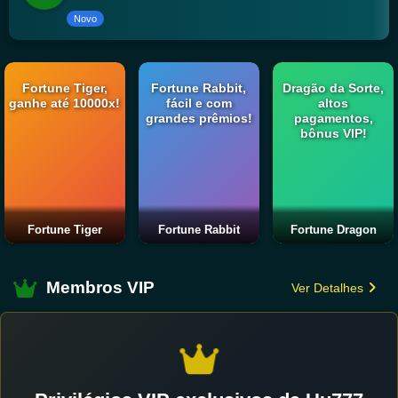
Novo
Fortune Tiger,
Fortune Rabbit,
Dragão da Sorte,
ganhe até 10000x!
fácil e com
altos
grandes prêmios!
pagamentos,
bônus VIP!
Fortune Tiger
Fortune Rabbit
Fortune Dragon
Membros VIP
Ver Detalhes