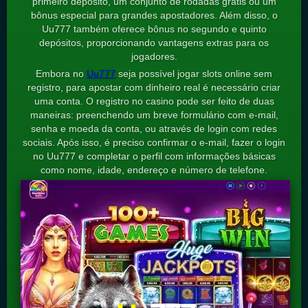
primeiro depósito, um conjunto de rodadas grátis ou um
bônus especial para grandes apostadores. Além disso, o
Uu777 também oferece bônus no segundo e quinto
depósitos, proporcionando vantagens extras para os
jogadores.
Embora no
Uu777
seja possível jogar slots online sem
registro, para apostar com dinheiro real é necessário criar
uma conta. O registro no casino pode ser feito de duas
maneiras: preenchendo um breve formulário com e-mail,
senha e moeda da conta, ou através de login com redes
sociais. Após isso, é preciso confirmar o e-mail, fazer o login
no Uu777 e completar o perfil com informações básicas
como nome, idade, endereço e número de telefone.