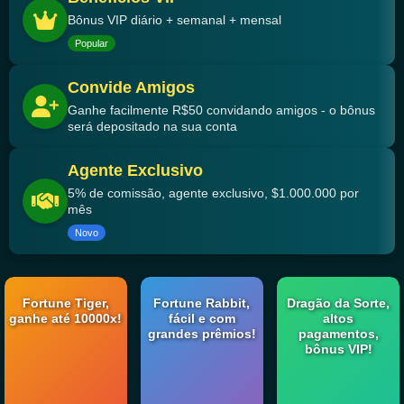
Bônus VIP diário + semanal + mensal
Popular
Convide Amigos
Ganhe facilmente R$50 convidando amigos - o bônus
será depositado na sua conta
Agente Exclusivo
5% de comissão, agente exclusivo, $1.000.000 por
mês
Novo
Fortune Tiger,
Fortune Rabbit,
Dragão da Sorte,
ganhe até 10000x!
fácil e com
altos
grandes prêmios!
pagamentos,
bônus VIP!