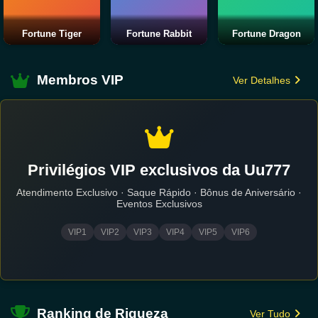
Fortune Tiger
Fortune Rabbit
Fortune Dragon
Membros VIP
Ver Detalhes
Privilégios VIP exclusivos da Uu777
Atendimento Exclusivo · Saque Rápido · Bônus de Aniversário ·
Eventos Exclusivos
VIP1
VIP2
VIP3
VIP4
VIP5
VIP6
Ranking de Riqueza
Ver Tudo